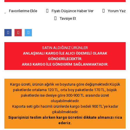
Fiyatı Düşünce Haber Ver
Yorum Yaz
Tavsiye Et
SATIN ALDIĞINIZ ÜRÜNLER
ANLAŞMALI KARGO İLE ALICI ÖDEMELİ OLARAK
GÖNDERİLECEKTİR.
ARAS KARGO İLE GÖNDERİM SAĞLANMAKTADIR.
Kargo ücreti, ürünün ağırlık ve boyutuna göre değişmektedir.Küçük
paketlerde ortalama 120 TL, orta boy paketlerde 170 TL, büyük
paketlerde ise desiye göre 300-900 TL arasında ücret
oluşabilmektedir.
Kaporta seti gibi hacimli ürünlerde kargo bedeli 900 TL’ye kadar
çıkabilmektedir.
Siparişinizi teslim alırken kargo ücretini dikkate almanızı rica
ederiz.