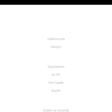
KURUMSAL
Hakkımızda
İletişim
BİLGİ
Siparişlerim
BLOG
Yeni Üyelik
Bayilik
MÜŞTERİ SERVİSİ
Gizlilik ve Güvenlik