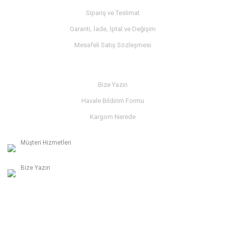
Sipariş ve Teslimat
Garanti, İade, İptal ve Değişim
Mesafeli Satış Sözleşmesi
İLETİŞİM
Bize Yazın
Havale Bildirim Formu
Kargom Nerede
Müşteri Hizmetleri
0236 312 27 98
Bize Yazın
info@albaymotor.com