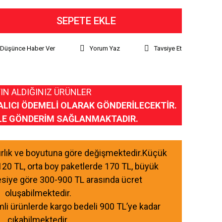
SEPETE EKLE
ı Düşünce Haber Ver
Yorum Yaz
Tavsiye Et
IN ALDIĞINIZ ÜRÜNLER
ALICI ÖDEMELİ OLARAK GÖNDERİLECEKTİR.
LE GÖNDERİM SAĞLANMAKTADIR.
ğırlık ve boyutuna göre değişmektedir.Küçük
120 TL, orta boy paketlerde 170 TL, büyük
esiye göre 300-900 TL arasında ücret
oluşabilmektedir.
mli ürünlerde kargo bedeli 900 TL’ye kadar
çıkabilmektedir.