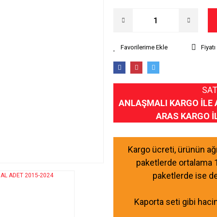
Fiyat
SAT
ANLAŞMALI KARGO İLE 
ARAS KARGO İ
Kargo ücreti, ürünün a
paketlerde ortalama 
paketlerde ise d
Kaporta seti gibi haci