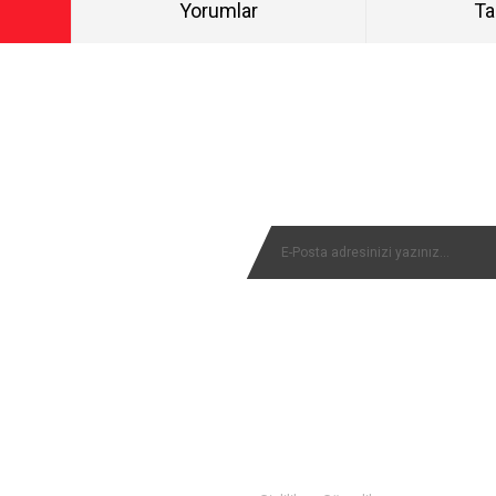
Yorumlar
Ta
Bu ürüne ilk yorumu siz yapın!
NYALARIMIZI KAÇIRMAYIN
Yorum Yaz
MÜŞTERİ SERVİSİ