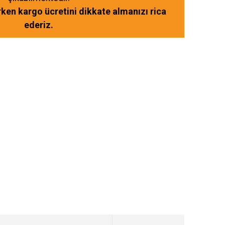
ırken kargo ücretini dikkate almanızı rica
ederiz.