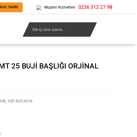
0236 312 27 98
RGO TAKİBİ
Müşteri Hizmetleri
T 25 BUJİ BAŞLIĞI ORJİNAL
018
,
YZF R25 2019-
!