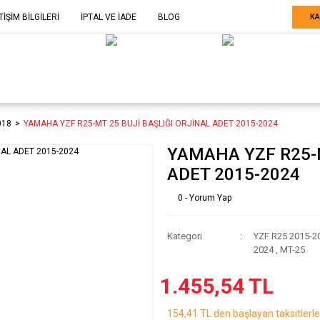
TİŞİM BİLGİLERİ
İPTAL VE İADE
BLOG
KA
ELE GÖRE
SARF MALZEME-
SERİ SONU
ARÇA
EKİPMAN
ÜRÜNLER
018
YAMAHA YZF R25-MT 25 BUJİ BAŞLIĞI ORJİNAL ADET 2015-2024
YAMAHA YZF R25-M
ADET 2015-2024
0 - Yorum Yap
Kategori
YZF R25 2015-2
2024
,
MT-25
1.455,54 TL
154,41 TL den başlayan taksitlerle