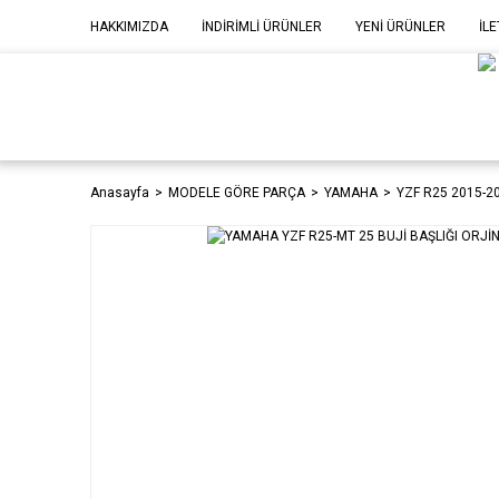
HAKKIMIZDA
İNDİRİMLİ ÜRÜNLER
YENİ ÜRÜNLER
İLE
MOD
P
Anasayfa
MODELE GÖRE PARÇA
YAMAHA
YZF R25 2015-2