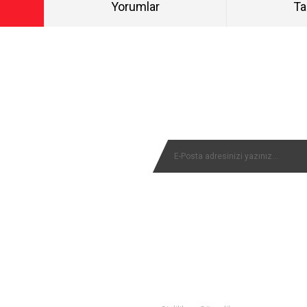
Yorumlar
Ta
Bu ürüne ilk yorumu siz yapın!
NYALARIMIZI KAÇIRMAYIN
Yorum Yaz
MÜŞTERİ SERVİSİ