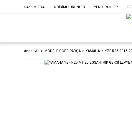
HAKKIMIZDA
İNDİRİMLİ ÜRÜNLER
YENİ ÜRÜNLER
İLE
MOD
P
Anasayfa
MODELE GÖRE PARÇA
YAMAHA
YZF R25 2015-2