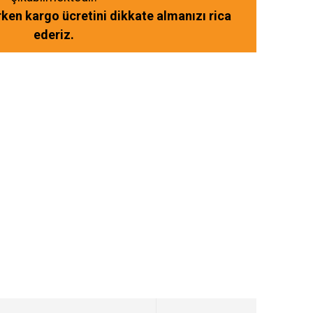
ırken kargo ücretini dikkate almanızı rica
ederiz.