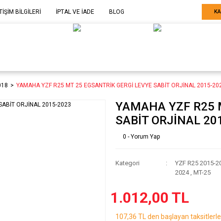
TİŞİM BİLGİLERİ
İPTAL VE İADE
BLOG
KA
ELE GÖRE
SARF MALZEME-
SERİ SONU
ARÇA
EKİPMAN
ÜRÜNLER
018
YAMAHA YZF R25 MT 25 EGSANTRİK GERGİ LEVYE SABİT ORJİNAL 2015-20
YAMAHA YZF R25 
SABİT ORJİNAL 20
0 - Yorum Yap
Kategori
YZF R25 2015-2
2024
,
MT-25
1.012,00 TL
107,36 TL den başlayan taksitlerle