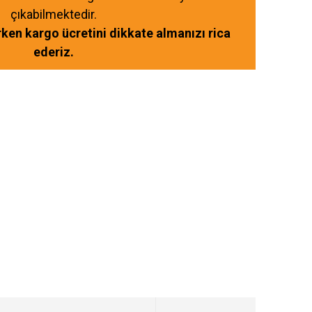
çıkabilmektedir.
ırken kargo ücretini dikkate almanızı rica
ederiz.