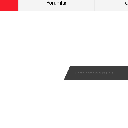
Yorumlar
Ta
Bu ürüne ilk yorumu siz yapın!
NYALARIMIZI KAÇIRMAYIN
Yorum Yaz
MÜŞTERİ SERVİSİ