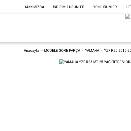
HAKKIMIZDA
İNDİRİMLİ ÜRÜNLER
YENİ ÜRÜNLER
İLE
MOD
P
Anasayfa
MODELE GÖRE PARÇA
YAMAHA
YZF R25 2015-2