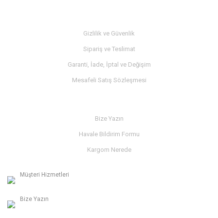
MÜŞTERİ SERVİSİ
Gizlilik ve Güvenlik
Sipariş ve Teslimat
Garanti, İade, İptal ve Değişim
Mesafeli Satış Sözleşmesi
İLETİŞİM
Bize Yazın
Havale Bildirim Formu
Kargom Nerede
Müşteri Hizmetleri
0236 312 27 98
Bize Yazın
info@albaymotor.com