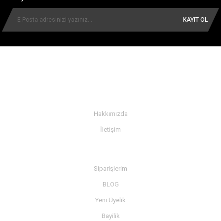
KAYIT OL
KURUMSAL
Hakkımızda
İletişim
BİLGİ
Siparişlerim
BLOG
Yeni Üyelik
Bayilik