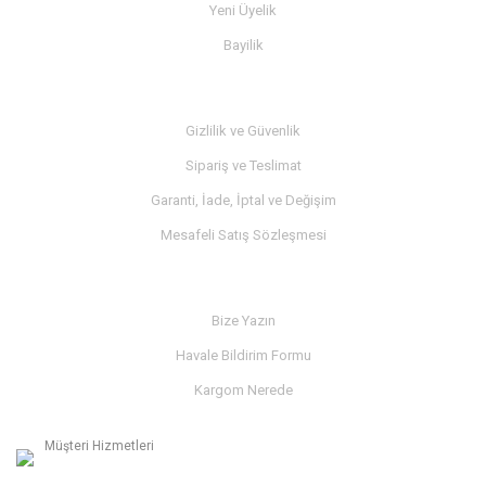
Yeni Üyelik
Bayilik
MÜŞTERİ SERVİSİ
Gizlilik ve Güvenlik
Sipariş ve Teslimat
Garanti, İade, İptal ve Değişim
Mesafeli Satış Sözleşmesi
İLETİŞİM
Bize Yazın
Havale Bildirim Formu
Kargom Nerede
Müşteri Hizmetleri
0236 312 27 98